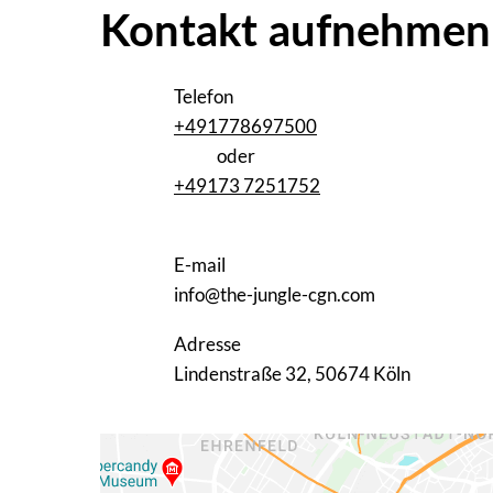
Kontakt aufnehmen
Tel
efon
‭+491778697500‬
oder
+49173 7251752‬
E-mail
info@the-jungle-cgn.com
Adresse
Lindenstraße 32, 50674 Köln